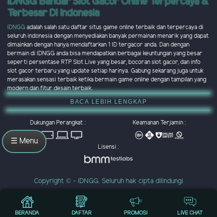
IDNGG Bandar Slot Gacor Online Terpercaya &
Terbesar Di Indonesia
IDNGG
adalah salah satu daftar situs game online terbaik dan terpercaya di
seluruh indonesia dengan menyediakan banyak permainan menarik yang dapat
dimainkan dengan hanya mendaftarkan 1 ID tergacor anda. Dan dengan
bermain di IDNGG anda bisa mendapatkan berbagai keuntungan yang besar
seperti persentase RTP Slot Live yang besar, bocoran slot gacor, dan info
slot gacor terbaru yang update setiap harinya. Gabung sekarang juga untuk
merasakan sensasi terbaik ketika bermain game online dengan tampilan yang
modern dan fitur desain terbaik.
BACA LEBIH LENGKAP
Dukungan Perangkat :
Keamanan Terjamin :
☰ Menu
Lisensi :
Copyright © - IDNGG. Seluruh hak cipta dilindungi
BERANDA
DAFTAR
PROMOSI
LIVE CHAT